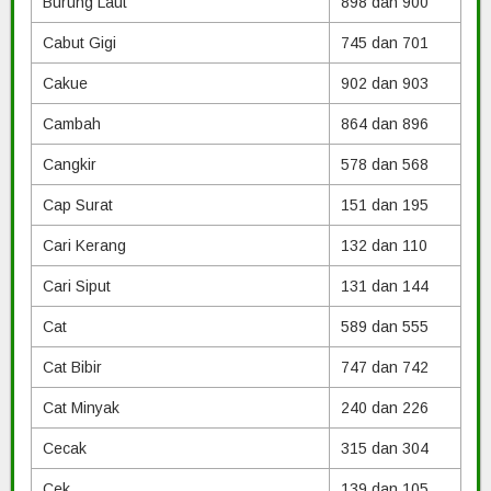
Burung Laut
898 dan 900
Cabut Gigi
745 dan 701
Cakue
902 dan 903
Cambah
864 dan 896
Cangkir
578 dan 568
Cap Surat
151 dan 195
Cari Kerang
132 dan 110
Cari Siput
131 dan 144
Cat
589 dan 555
Cat Bibir
747 dan 742
Cat Minyak
240 dan 226
Cecak
315 dan 304
Cek
139 dan 105