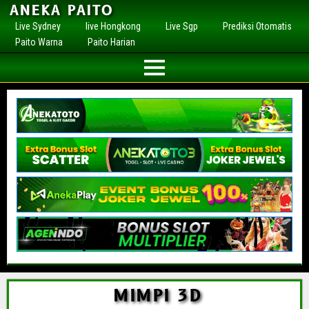
ANEKA PAITO
Live Sydney
live Hongkong
Live Sgp
Prediksi Otomatis
Paito Warna
Paito Harian
MIMPI 3D