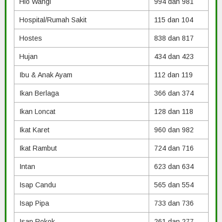
Hio Wangi
994 dan 981
Hospital/Rumah Sakit
115 dan 104
Hostes
838 dan 817
Hujan
434 dan 423
Ibu & Anak Ayam
112 dan 119
Ikan Berlaga
366 dan 374
Ikan Loncat
128 dan 118
Ikat Karet
960 dan 982
Ikat Rambut
724 dan 716
Intan
623 dan 634
Isap Candu
565 dan 554
Isap Pipa
733 dan 736
Isap Rokok
261 dan 277