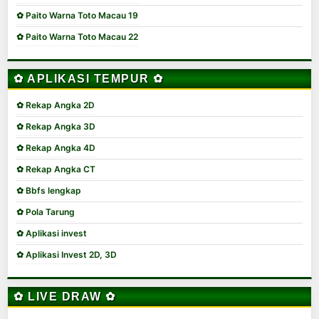
✿ Paito Warna Toto Macau 19
✿ Paito Warna Toto Macau 22
✿ APLIKASI TEMPUR ✿
✿ Rekap Angka 2D
✿ Rekap Angka 3D
✿ Rekap Angka 4D
✿ Rekap Angka CT
✿ Bbfs lengkap
✿ Pola Tarung
✿ Aplikasi invest
✿ Aplikasi Invest 2D, 3D
✿ LIVE DRAW ✿