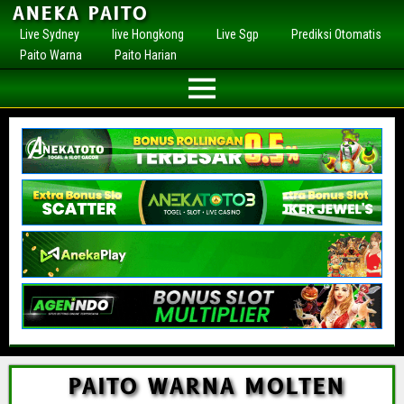
ANEKA PAITO
Live Sydney
live Hongkong
Live Sgp
Prediksi Otomatis
Paito Warna
Paito Harian
PAITO WARNA MOLTEN