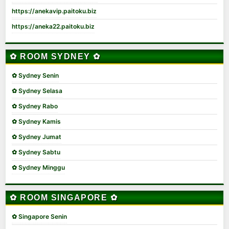
https://anekavip.paitoku.biz
https://aneka22.paitoku.biz
✿ ROOM SYDNEY ✿
✿ Sydney Senin
✿ Sydney Selasa
✿ Sydney Rabo
✿ Sydney Kamis
✿ Sydney Jumat
✿ Sydney Sabtu
✿ Sydney Minggu
✿ ROOM SINGAPORE ✿
✿ Singapore Senin