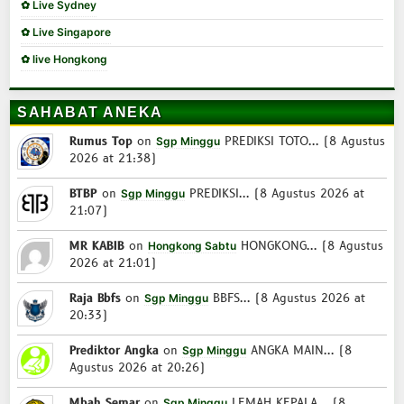
✿ Live Sydney
✿ Live Singapore
✿ live Hongkong
SAHABAT ANEKA
Rumus Top
on
PREDIKSI TOTO...
(8 Agustus
Sgp Minggu
2026 at 21:38)
BTBP
on
PREDIKSI...
(8 Agustus 2026 at
Sgp Minggu
21:07)
MR KABIB
on
HONGKONG...
(8 Agustus
Hongkong Sabtu
2026 at 21:01)
Raja Bbfs
on
BBFS...
(8 Agustus 2026 at
Sgp Minggu
20:33)
Prediktor Angka
on
ANGKA MAIN...
(8
Sgp Minggu
Agustus 2026 at 20:26)
Mbah Semar
on
LEMAH KEPALA...
(8
Sgp Minggu